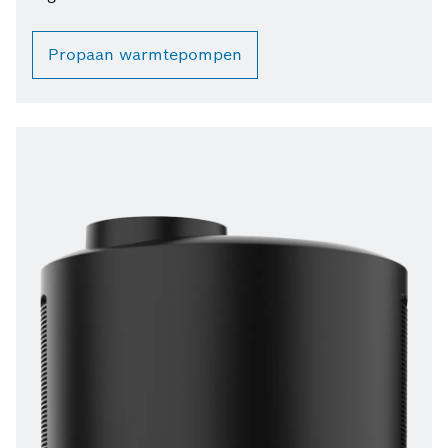
Propaan warmtepompen