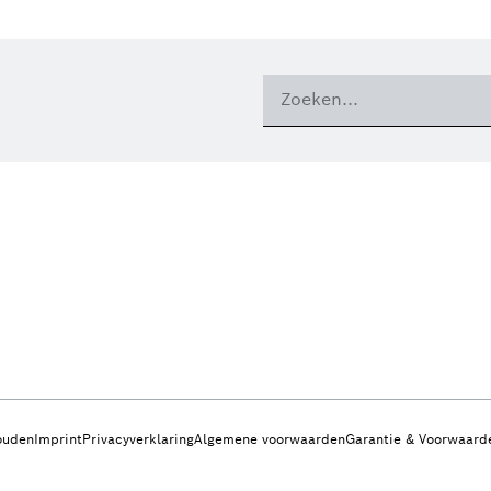
ouden
Imprint
Privacyverklaring
Algemene voorwaarden
Garantie & Voorwaard