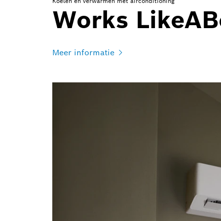
Koelen en verwarmen met airconditioning
Works LikeAB
Meer informatie