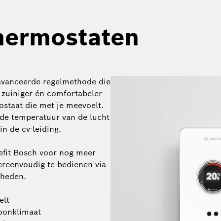
hermostaten
eavanceerde regelmethode die
 zuiniger én comfortabeler
staat die met je meevoelt.
 de temperatuur van de lucht
n de cv-leiding.
efit Bosch voor nog meer
ereenvoudig te bedienen via
kheden.
elt
oonklimaat