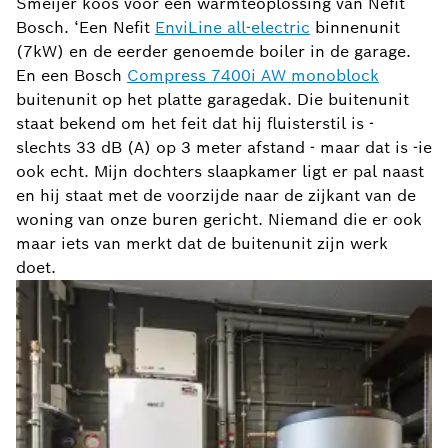
Smeijer koos voor een warmteoplossing van Nefit
Bosch. ‘Een Nefit
EnviLine all-electric
binnenunit
(7kW) en de eerder genoemde boiler in de garage.
En een Bosch
Compress 7400i AW monoblock
buitenunit op het platte garagedak. Die buitenunit
staat bekend om het feit dat hij fluisterstil is -
slechts 33 dB (A) op 3 meter afstand - maar dat is -ie
ook echt. Mijn dochters slaapkamer ligt er pal naast
en hij staat met de voorzijde naar de zijkant van de
woning van onze buren gericht. Niemand die er ook
maar iets van merkt dat de buitenunit zijn werk
doet.