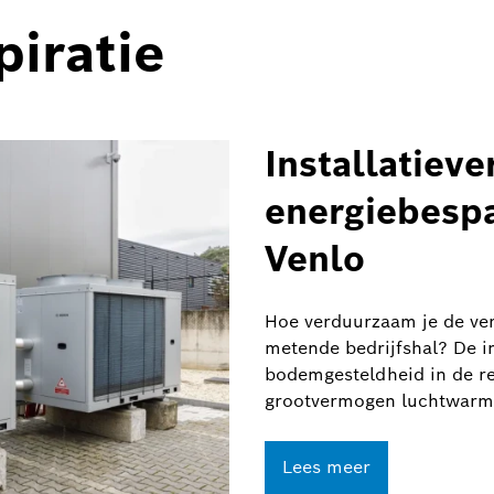
piratie
Installatiev
energiebespar
Venlo
Hoe verduurzaam je de ver
metende bedrijfshal? De 
bodemgesteldheid in de re
grootvermogen luchtwarmt
Lees meer