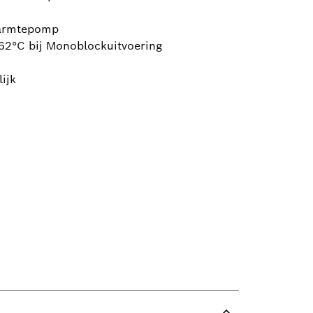
warmtepomp
62°C bij Monoblockuitvoering
ijk