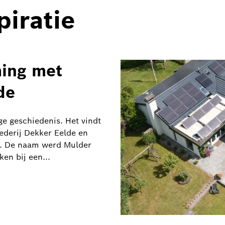
piratie
ing met
de
ge geschiedenis. Het vindt
ederij Dekker Eelde en
n. De naam werd Mulder
en bij een...