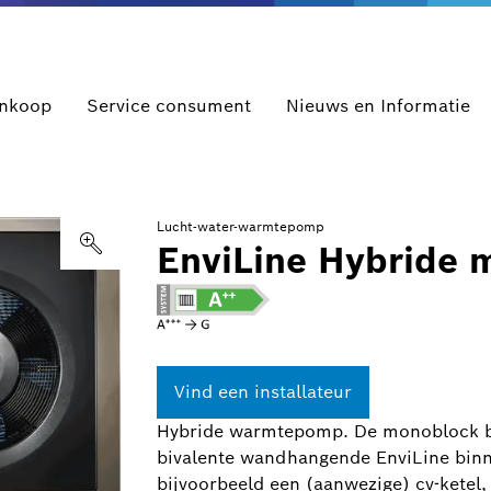
ankoop
Service consument
Nieuws en Informatie
Lucht-water-warmtepomp
EnviLine Hybride 
Vind een installateur
Hybride warmtepomp. De monoblock b
bivalente wandhangende EnviLine binn
bijvoorbeeld een (aanwezige) cv-ketel, 