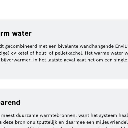
arm water
dt gecombineerd met een bivalente wandhangende EnviLi
ige) cv-ketel of hout- of pelletkachel. Het warme water 
jverwarmer. In het laatste geval gaat het om een single 
parend
meest duurzame warmtebronnen, want het systeem haalt e
 is deze bron onuitputtelijk en daarmee een milieuvriende