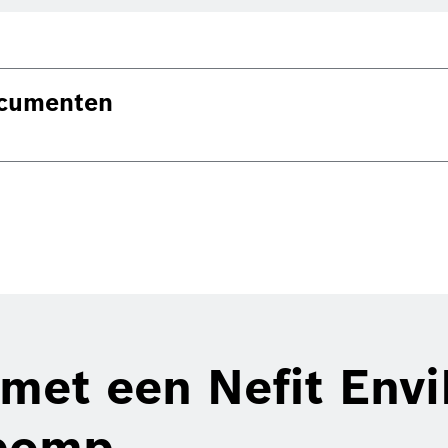
ocumenten
met een Nefit Envi
pomp