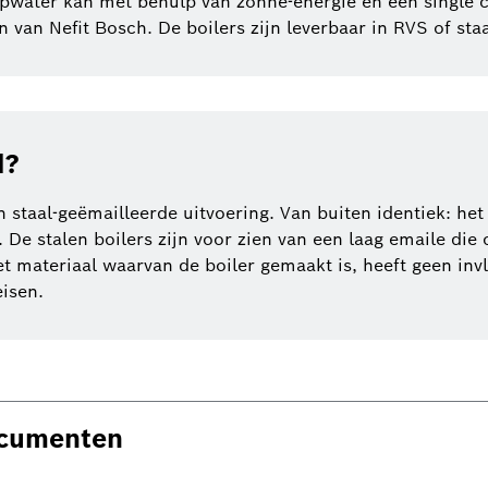
pwater kan met behulp van zonne-energie en een single 
van Nefit Bosch. De boilers zijn leverbaar in RVS of staa
d?
n staal-geëmailleerde uitvoering. Van buiten identiek: het
. De stalen boilers zijn voor zien van een laag emaile di
t materiaal waarvan de boiler gemaakt is, heeft geen invl
eisen.
ocumenten