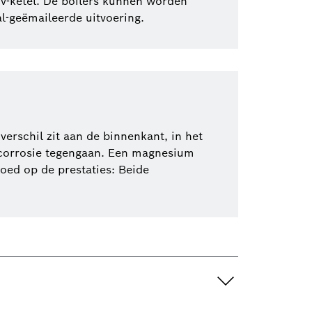
cv-ketel. De boilers kunnen worden
l-geëmaileerde uitvoering.
 verschil zit aan de binnenkant, in het
e corrosie tegengaan. Een magnesium
oed op de prestaties: Beide