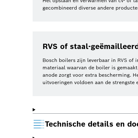
Het opslaan en verwarmen van cv- of ta
gecombineerd diverse andere producten 
RVS of staal-geëmailleer
Bosch boilers zijn leverbaar in RVS of i
materiaal waarvan de boiler is gemaakt
anode zorgt voor extra bescherming. He
uitvoeringen voldoen aan de strengste 
Technische details en d