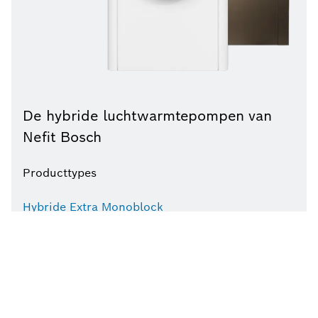
De hybride luchtwarmtepompen van
Nefit Bosch
Producttypes
Hybride Extra Monoblock
EnviLine warmtepompen
Vind een installateur
Klantenservice